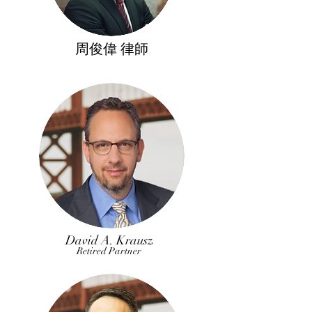
​周俊偉 律師
David A. Krausz
Retired Partner